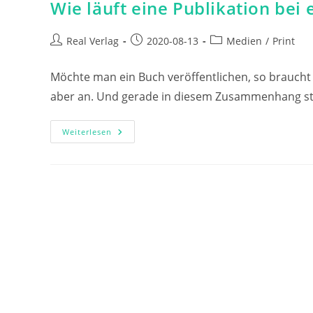
Wie läuft eine Publikation bei
Beitrags-
Beitrag
Beitrags-
Real Verlag
2020-08-13
Medien
/
Print
Autor:
veröffentlicht:
Kategorie:
Möchte man ein Buch veröffentlichen, so braucht 
aber an. Und gerade in diesem Zusammenhang stel
Wie
Weiterlesen
Läuft
Eine
Publikation
Bei
Einem
Verlag
Ab?