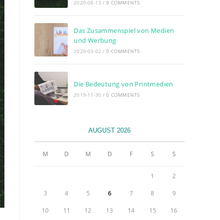
2020-08-13
/
0 COMMENTS
Das Zusammenspiel von Medien
und Werbung
2020-03-02
/
0 COMMENTS
Die Bedeutung von Printmedien
2019-11-30
/
0 COMMENTS
AUGUST 2026
M
D
M
D
F
S
S
1
2
3
4
5
6
7
8
9
10
11
12
13
14
15
16