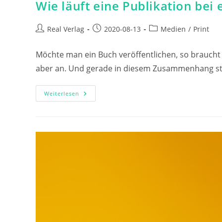
Wie läuft eine Publikation bei
Beitrags-
Beitrag
Beitrags-
Real Verlag
2020-08-13
Medien
/
Print
Autor:
veröffentlicht:
Kategorie:
Möchte man ein Buch veröffentlichen, so braucht 
aber an. Und gerade in diesem Zusammenhang stel
Wie
Weiterlesen
Läuft
Eine
Publikation
Bei
Einem
Verlag
Ab?