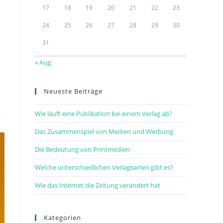
17
18
19
20
21
22
23
24
25
26
27
28
29
30
31
« Aug.
Neueste Beiträge
Wie läuft eine Publikation bei einem Verlag ab?
Das Zusammenspiel von Medien und Werbung
Die Bedeutung von Printmedien
Welche unterschiedlichen Verlagsarten gibt es?
Wie das Internet die Zeitung verändert hat
Kategorien