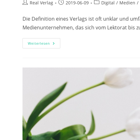
Beitrags-
Beitrag
Beitrags-
Real Verlag
2019-06-09
Digital
/
Medien
/
Autor:
veröffentlicht:
Kategorie:
Die Definition eines Verlags ist oft unklar und umf
Medienunternehmen, das sich vom Lektorat bis zur
Welche
Weiterlesen
Unterschiedlichen
Verlagsarten
Gibt
Es?