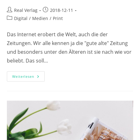
Beitrags-
Beitrag
Real Verlag
2018-12-11
Autor:
veröffentlicht:
Beitrags-
Digital
/
Medien
/
Print
Kategorie:
Das Internet erobert die Welt, auch die der
Zeitungen. Wir alle kennen ja die "gute alte" Zeitung
und besonders unter den Älteren ist sie nach wie vor
beliebt. Das soll…
Wie
Weiterlesen
Das
Internet
Die
Zeitung
Verändert
Hat